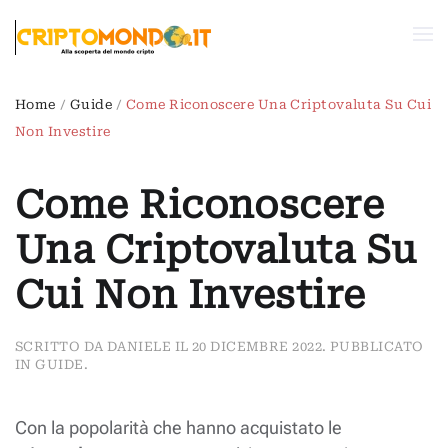
Passa al contenuto principale
Home
Guide
Come Riconoscere Una Criptovaluta Su Cui
Non Investire
Come Riconoscere
Una Criptovaluta Su
Cui Non Investire
SCRITTO DA
DANIELE
IL
20 DICEMBRE 2022
. PUBBLICATO
IN
GUIDE
.
Con la popolarità che hanno acquistato le