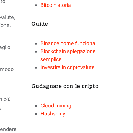
sto
Bitcoin storia
valute,
Guide
ione.
Binance come funziona
eglio
Blockchain spiegazione
semplice
Investire in criptovalute
n modo
a
Gudagnare con le cripto
n più
Cloud mining
,
Hashshiny
prendere