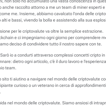
ni, non solo ho accumulato una vasta conoscenza in que
anche raccolto attorno a me un team di miner esperti e
come me. Insieme, abbiamo cavalcato l’onda delle cripto
alti e bassi, vivendo la bolla e assistendo alla sua esplos
ione per le criptovalute va oltre la semplice estrazione.
lockchain e ci impegniamo ogni giorno per comprendere m
mo deciso di condividere tutto il nostro sapere con te.
. Sarò io a condurti attraverso complessi concetti cripto i
are: dietro ogni articolo, c’è il duro lavoro e l’esperienz
mio team.
 sito ti aiutino a navigare nel mondo delle criptovalute co
ipiante curioso o un veterano in cerca di approfondimenti
.
uida nel mondo delle criptovalute. Siamo ansiosi di intra