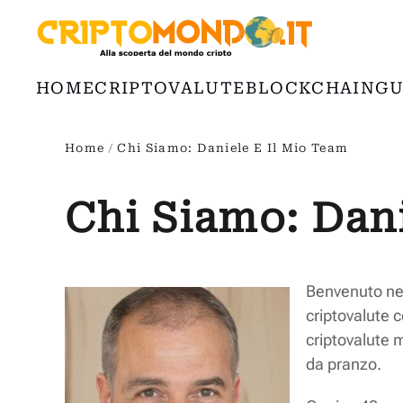
Passa al contenuto principale
HOME
CRIPTOVALUTE
BLOCKCHAIN
GU
Home
Chi Siamo: Daniele E Il Mio Team
Chi Siamo: Dani
Benvenuto nel
criptovalute 
criptovalute 
da pranzo.