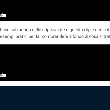
o base sul mondo delle criptovalute e questa clip è dedica
 esempi pratici per far comprendere a fondo di cosa si trat