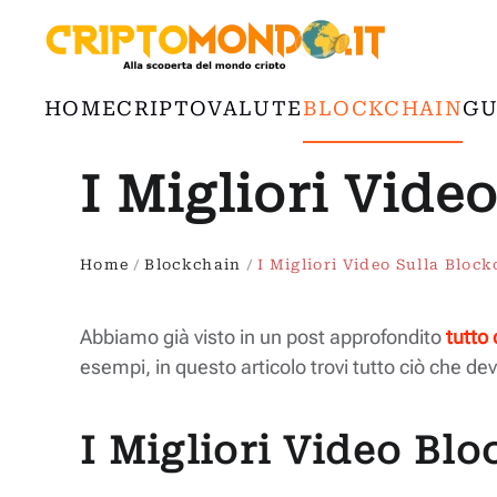
Passa al contenuto principale
HOME
CRIPTOVALUTE
BLOCKCHAIN
GU
I Migliori Vide
Home
Blockchain
I Migliori Video Sulla Bloc
Abbiamo già visto in un post approfondito
tutto
esempi, in questo articolo trovi tutto ciò che de
I Migliori Video Bl