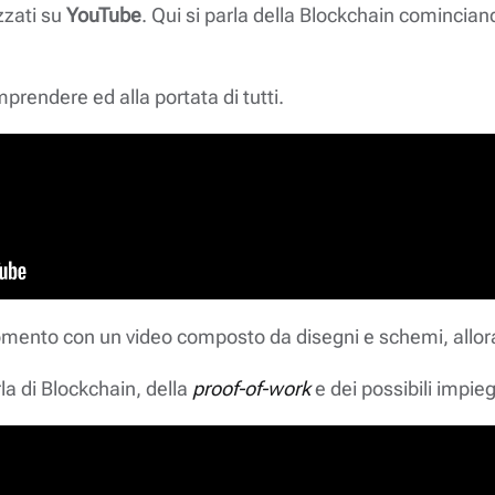
zzati su
YouTube
. Qui si parla della Blockchain cominciando
mprendere ed alla portata di tutti.
omento con un video composto da disegni e schemi, allora i
la di Blockchain, della
proof-of-work
e dei possibili impie