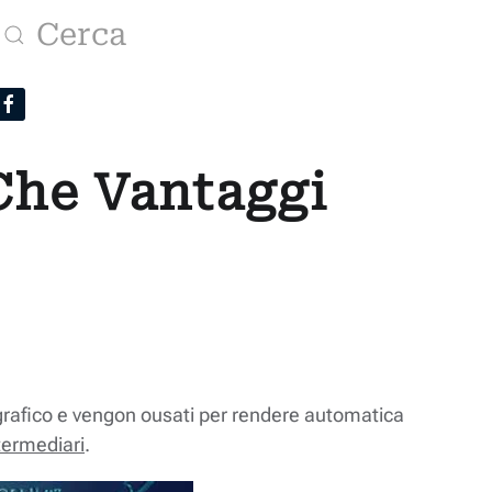
Che Vantaggi
ografico e vengon ousati per rendere automatica
termediari
.